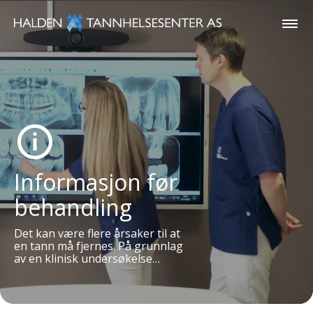
Informasjon før
behandling
Det kan være flere årsaker til at
en tann må fjernes. På grunnlag
av en klinisk undersøkelse…