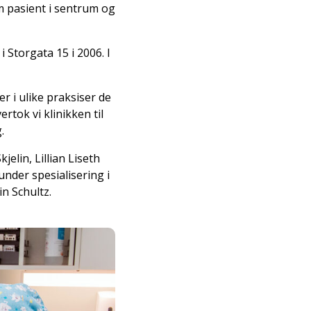
om pasient i sentrum og
 Storgata 15 i 2006. I
 i ulike praksiser de
rtok vi klinikken til
g.
elin, Lillian Liseth
under spesialisering i
in Schultz.