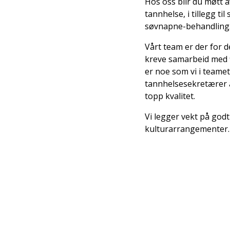
Hos oss blir du møtt 
tannhelse, i tillegg t
søvnapne-behandling. V
Vårt team er der for d
kreve samarbeid med fl
er noe som vi i teame
tannhelsesekretærer a
topp kvalitet.
Vi legger vekt på godt
kulturarrangementer.