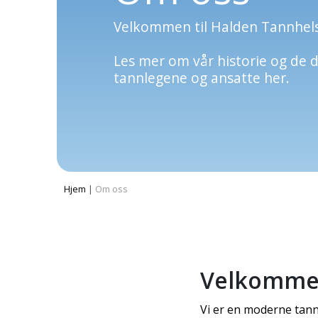
Velkommen til Halden Tannhels
Les mer om vår historie og de 
tannlegene og ansatte her.
Hjem
|
Om oss
Velkommen 
Vi er en moderne tannk