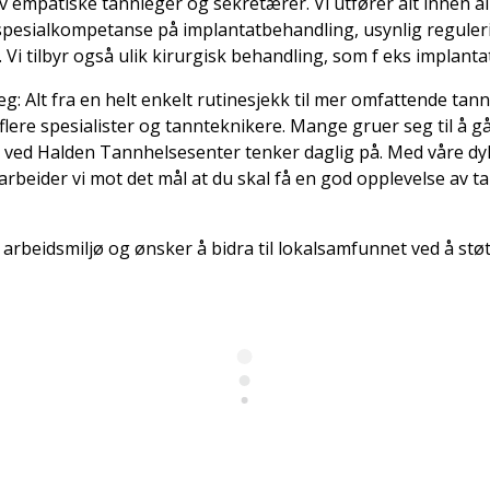
av empatiske tannleger og sekretærer. Vi utfører alt innen 
il spesialkompetanse på implantatbehandling, usynlig regule
i tilbyr også ulik kirurgisk behandling, som f eks implanta
eg: Alt fra en helt enkelt rutinesjekk til mer omfattende t
ere spesialister og tannteknikere. Mange gruer seg til å gå 
t ved Halden Tannhelsesenter tenker daglig på. Med våre dy
rbeider vi mot det mål at du skal få en god opplevelse av
 arbeidsmiljø og ønsker å bidra til lokalsamfunnet ved å stø