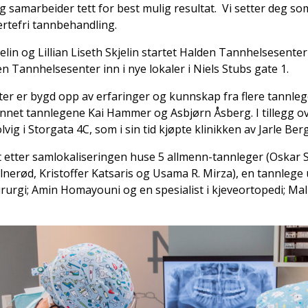
og samarbeider tett for best mulig resultat. Vi setter deg s
rtefri tannbehandling.
in og Lillian Liseth Skjelin startet Halden Tannhelsesenter i
den Tannhelsesenter inn i nye lokaler i Niels Stubs gate 1.
r er bygd opp av erfaringer og kunnskap fra flere tannleger
annet tannlegene Kai Hammer og Asbjørn Åsberg. I tillegg ove
ig i Storgata 4C, som i sin tid kjøpte klinikken av Jarle Ber
et etter samlokaliseringen huse 5 allmenn-tannleger (Oskar Skj
ølnerød, Kristoffer Katsaris og Usama R. Mirza), en tannlege 
irurgi; Amin Homayouni og en spesialist i kjeveortopedi; Mal