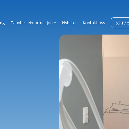
ing
Tannhelseinformasjon
Nyheter
Kontakt oss
69 17 