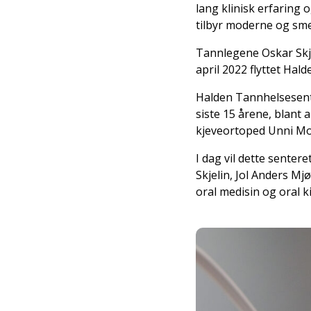
lang klinisk erfaring 
tilbyr moderne og sme
Tannlegene Oskar Skjel
april 2022 flyttet Hal
Halden Tannhelsesente
siste 15 årene, blant 
kjeveortoped Unni Molv
I dag vil dette senter
Skjelin, Jol Anders Mj
oral medisin og oral k