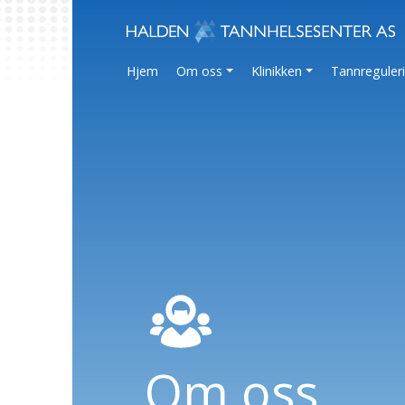
Hjem
Om oss
Klinikken
Tannreguler
Om oss