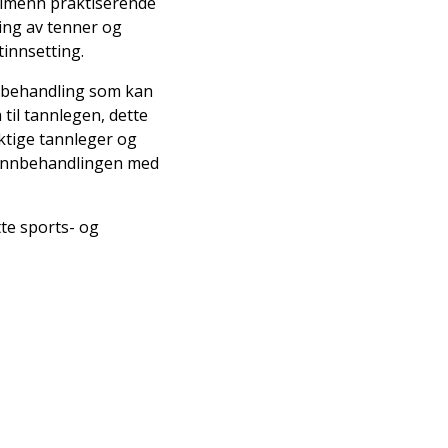
allmenn praktiserende
ring av tenner og
tinnsetting.
annbehandling som kan
til tannlegen, dette
ktige tannleger og
 tannbehandlingen med
tte sports- og