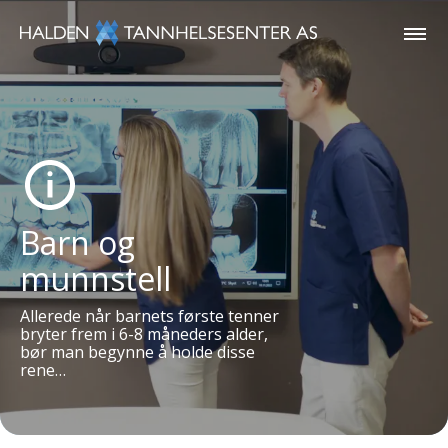
Barn og
munnstell
Allerede når barnets første tenner
bryter frem i 6-8 måneders alder,
bør man begynne å holde disse
rene…